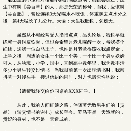
生中有叫【尝百草】的人，那是光荣的称号，而我，应该叫
【尝百肥】，曾经连续3天光喝水不吃饭，体重飘去点水分之
後，第4天猛长了几公斤。天语：天生我肥也，勿逆天。
虽然从小就经常受人指指点点，品头论足，我也早就
练就一身铜皮铁骨，但也会希望月老儿喝醉一次，帮我搭个
红线，送我一位白马王子。也许是月老觉得该收我点定金，
上学之後，周遭的女生一个比一个美，一个比一个身材妖娆
可人，从幼班，小学，国中，直到高中数年里，我为数不清
多少个男生转交过情书，当我眼前第一次出现情书时，我颤
抖著一对馒头手，接过信封的同时，对方也毁灭性地说：
【请帮我转交给你同桌的XXX同学。】
从此，我的人间红娘之路，伴随著无数男生们的【贡
品】（转交情书的谢礼）成长至今。罗马不是一天造就的，
贵妃的身材，也不是一天造成的。