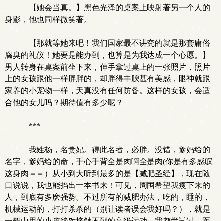
【她会当真。】黑色光泽的桌案上映射著另一个人的
身影，他也同样微笑著。
【那就等她来吧！我们国家最不讲究的就是那套庸俗
腐臭的礼仪！她要是能办到，也算是为我达成一个心愿。】
男人转身在桌案前坐下来，伸手拿过桌上的一张照片，照片
上的女孩跟他一样胖胖的，却胖得丰腴甚有美感，眼神就跟
家养的小宠物一样，天真没有任何防备。这样的女孩，会适
合他的女儿吗？期待值有多少呢？
***
我姓杨，名贵妃。得此名者，必胖。没错，爹妈给的
名字，爹妈给的命，手心手背全是肉啊全是肉(你是有多感叹
这身肉＝＝）从小到大听到最多的是【减肥圣经】，现在随
口说说，我也能掐出一本书来！可见，周围希望我瘦下来的
人，到底有多麽强势。不过所有的减肥办法，吃的，睡的，
机械运动的，打打杀杀的（别让读者误会我好吗？），就是
一般山里的小孩绝对接触不到的高级运动，我都尝试过，医