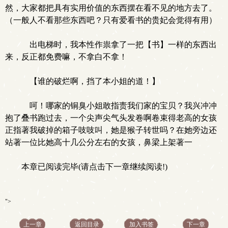
然，大家都把具有实用价值的东西摆在看不见的地方去了。
（一般人不看那些东西吧？只有爱看书的贵妃会觉得有用）
出电梯时，我本性作祟拿了一把【书】一样的东西出
来，反正都免费嘛，不拿白不拿！
【谁的破烂啊，挡了本小姐的道！】
呵！哪家的铜臭小姐敢指责我们家的宝贝？我兴冲冲
抱了叠书跑过去，一个尖声尖气头发卷啊卷束得老高的女孩
正指著我破掉的箱子吱吱叫，她是猴子转世吗？在她旁边还
站著一位比她高十几公分左右的女孩，鼻梁上架著一
本章已阅读完毕(请点击下一章继续阅读!)
">
上一章
返回目录
加入书签
下一章