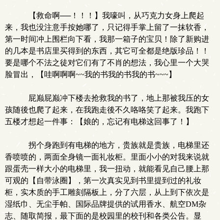
【救命啊──！！！】我嚎叫，从巧克力女身上爬起
来，我也没注意手按她哪了，只记得手掌上留了一抹软香，
第一时间冲上围栏向下看，我那一箱子的宝贝！除了新购进
的几本是书店里买得到的东西，其它可全都是绝版珍品！！
要是哪个不法之徒对它们有了不肖的想法，我心里一个大哭
脸冒出，【哇啊啊啊~~我的书我的书我的书~~~】
屁巅屁巅冲下楼去抢救我的书了，地上那被我压的女
孩随後也爬了起来，在我跑走後不久咯咯笑了起来。我跑下
五楼才想起一件事：【娘的，忘记有电梯这回事了！】
拐个身跑到有电梯的地方，贵族就是贵族，电梯里还
香喷喷的，两面全身镜一面礼妆柜。里面小小的对我来说就
跟蛋壳一样大小的电梯里，我一扭动，就能看见自己腰上那
可观的【自带泳圈】，第一次真实见到书里提到过的礼妆
柜，实木质的手工雕刻隔板上，分了六层，从上到下依次是
湿纸巾、无尘手帕、国际品牌提供的试用香水、航空DM杂
志、随取简报，最下面的是校园里的校刊和各类公告。显