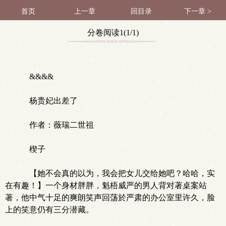
首页
上一章
回目录
下一章 >
分卷阅读1(1/1)
&&&&
杨贵妃出差了
作者：薇瑞二世祖
楔子
【她不会真的以为，我会把女儿交给她吧？哈哈，实
在有趣！】一个身材胖胖，魁梧威严的男人背对著桌案站
著，他中气十足的爽朗笑声回荡於严肃的办公室里许久，脸
上的笑意仍有三分潜藏。