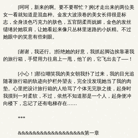
[呵呵，新来的啊。要不要帮忙？]刚才走出来的两位美
女一看就知道是混血种。金发大波浪卷的美女长得很是标
志，全身淡色巧克力的肤色，五官阴柔而妩媚，金色的发丝
缱绻於她双肩，让她看起来像只丛林里迷路的小妖精。不过
她眼中的笑意有些刺眼。
[谢谢，我还行。]拒绝她的好意，我抓起脚边挨靠著我
的旅行箱，手臂用力往肩上一甩，他丫的，它飞出去了──！
[小心！]那位嘲笑我的美女朝我扑了过来，我的目光追
随著旅行箱的轨迹向护栏外望去，完全没发现她当了我的肉
垫。心里把设计旅行箱的人给骂了个体无完肤之後，起身时
我摸到一对柔软，不过，依然不知道那是一个人，起身便冲
向楼下，忘记了还有电梯存在……
***
&&&&&&&&&&&&&&&&&&第一章