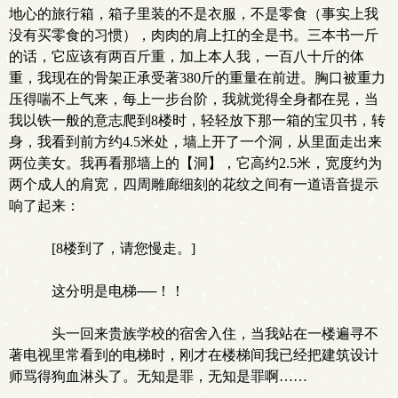
地心的旅行箱，箱子里装的不是衣服，不是零食（事实上我
没有买零食的习惯），肉肉的肩上扛的全是书。三本书一斤
的话，它应该有两百斤重，加上本人我，一百八十斤的体
重，我现在的骨架正承受著380斤的重量在前进。胸口被重力
压得喘不上气来，每上一步台阶，我就觉得全身都在晃，当
我以铁一般的意志爬到8楼时，轻轻放下那一箱的宝贝书，转
身，我看到前方约4.5米处，墙上开了一个洞，从里面走出来
两位美女。我再看那墙上的【洞】，它高约2.5米，宽度约为
两个成人的肩宽，四周雕廊细刻的花纹之间有一道语音提示
响了起来：
[8楼到了，请您慢走。]
这分明是电梯──！！
头一回来贵族学校的宿舍入住，当我站在一楼遍寻不
著电视里常看到的电梯时，刚才在楼梯间我已经把建筑设计
师骂得狗血淋头了。无知是罪，无知是罪啊……