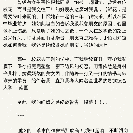
曾经有女生害怕跟我同桌，怕被一起嘲笑。曾经有位
校花，而且是我交往三年的好朋友这麽对我说，【鲜花，是
需要绿叶来配的。】跟她在一起的三年，很快乐。所以在国
中毕业前夕，她如此坦白的告诉我跟我交朋友的原因，心里
谈不上伤感，只是听了她的话之後，一个人在放学後的路上
发呆许久，盯著路面听著杂音，朋友真是难得，哪怕明知道
她如何看我，我还是继续做她的朋友，当她的绿叶。
高中，校花去了别的学校。而我继续直升，守护我私
底下，保存得完完整整，密不透风的初恋。周遭依然是身材
倍儿棒，娇柔嫣然的美女团，伴随著一打又一打的情书与敲
诈来的零食，陪伴著我，直到我考入闻名全世界的贵族综合
大学──南园。
至此，我的红娘之路终於暂告一段落！！…
***
[他X的，谁家的宿舍搞那麽高！]我扛起肩上不断滑向