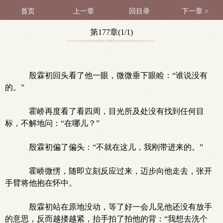
首页
上一章
回目录
下一章 >
第177章(1/1)
殷霖初回头看了他一眼，微微垂下眼睑：“谁说没有
的。”
霍峤再度看了看四周，目光所及处没有找到任何目
标，不解地问：“在哪儿？”
殷霖初偏了偏头：“不就在这儿，我刚带进来的。”
霍峤微愣，随即立刻反应过来，迈步向他走去，张开
手臂将他抱在怀中。
殷霖初站在原地没动，等了好一会儿见他还没有放手
的意思，反而越搂越紧，抬手拍了拍他的背：“我想去洗个