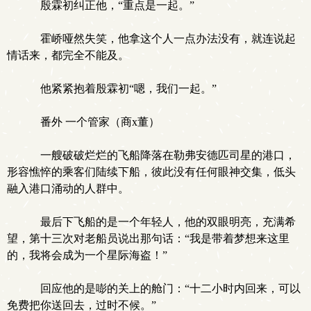
殷霖初纠正他，“重点是一起。”
霍峤哑然失笑，他拿这个人一点办法没有，就连说起
情话来，都完全不能及。
他紧紧抱着殷霖初“嗯，我们一起。”
番外 一个管家（商x董）
一艘破破烂烂的飞船降落在勒弗安德匹司星的港口，
形容憔悴的乘客们陆续下船，彼此没有任何眼神交集，低头
融入港口涌动的人群中。
最后下飞船的是一个年轻人，他的双眼明亮，充满希
望，第十三次对老船员说出那句话：“我是带着梦想来这里
的，我将会成为一个星际海盗！”
回应他的是嘭的关上的舱门：“十二小时内回来，可以
免费把你送回去，过时不候。”