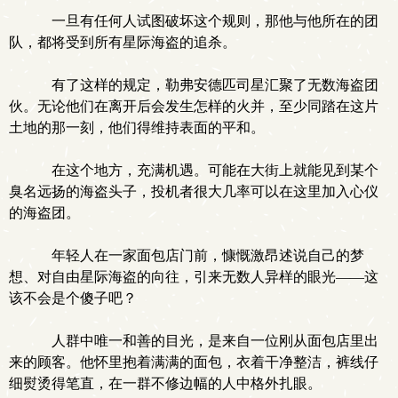
一旦有任何人试图破坏这个规则，那他与他所在的团
队，都将受到所有星际海盗的追杀。
有了这样的规定，勒弗安德匹司星汇聚了无数海盗团
伙。无论他们在离开后会发生怎样的火并，至少同踏在这片
土地的那一刻，他们得维持表面的平和。
在这个地方，充满机遇。可能在大街上就能见到某个
臭名远扬的海盗头子，投机者很大几率可以在这里加入心仪
的海盗团。
年轻人在一家面包店门前，慷慨激昂述说自己的梦
想、对自由星际海盗的向往，引来无数人异样的眼光——这
该不会是个傻子吧？
人群中唯一和善的目光，是来自一位刚从面包店里出
来的顾客。他怀里抱着满满的面包，衣着干净整洁，裤线仔
细熨烫得笔直，在一群不修边幅的人中格外扎眼。