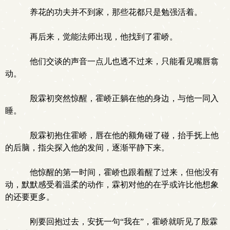
养花的功夫并不到家，那些花都只是勉强活着。
再后来，觉能法师出现，他找到了霍峤。
他们交谈的声音一点儿也透不过来，只能看见嘴唇翕
动。
殷霖初突然惊醒，霍峤正躺在他的身边，与他一同入
睡。
殷霖初抱住霍峤，唇在他的额角碰了碰，抬手抚上他
的后脑，指尖探入他的发间，逐渐平静下来。
他惊醒的第一时间，霍峤也跟着醒了过来，但他没有
动，默默感受着温柔的动作，霖初对他的在乎或许比他想象
的还要更多。
刚要回抱过去，安抚一句“我在”，霍峤就听见了殷霖