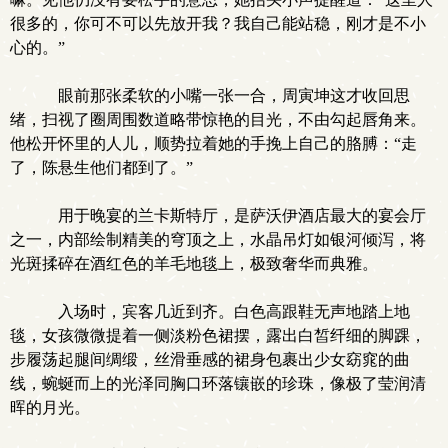
很多的，你可不可以先放开我？我自己能站稳，刚才是不小
心的。”
眼前那张柔软的小嘴一张一合，周寅坤这才收回思
绪，扫视了圈周围数道略带惊艳的目光，不由勾起唇角来。
他松开怀里的人儿，顺势拉着她的手挽上自己的胳膊：“走
了，陈悬生他们都到了。”
用于晚宴的兰卡斯特厅，是萨沃伊酒店最大的宴会厅
之一，内部绘制精美的穹顶之上，水晶吊灯如银河倾泻，将
光斑揉碎在酒红色的羊毛地毯上，极致奢华而典雅。
入场时，宾客几近到齐。白色高跟鞋无声地踏上地
毯，女孩微微提着一侧淡粉色裙摆，露出白皙纤细的脚踝，
步履荡起腿间绸缎，丝滑垂感的裙身包裹出少女窈窕的曲
线，蜿蜒而上的光泽同胸口环落镶嵌的珍珠，像极了莹润清
晖的月光。