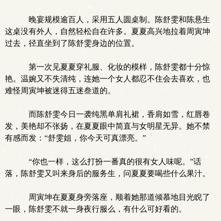
晚宴规模逾百人，采用五人圆桌制。陈舒雯和陈悬生
这桌没有外人，自然轻松自在许多。夏夏高兴地拉着周寅坤
过去，径直坐到了陈舒雯身边的位置。
第一次见夏夏穿礼服、化妆的模样，陈舒雯都十分惊
艳。温婉又不失清纯，连她一个女人都忍不住会去喜欢，也
难怪周寅坤被迷得五迷叁道的。
而陈舒雯今日一袭纯黑单肩礼裙，香肩如雪，红唇卷
发，美艳却不张扬，在夏夏眼中简直与女明星无异。她不禁
有感而发：“舒雯姐，你今天可真漂亮。”
“你也一样，这么打扮一番真的很有女人味呢。”话
落，陈舒雯又叫来身后的服务生，问夏夏要喝些什么果汁。
周寅坤在夏夏身旁落座，顺着她那道倾慕地目光睨了
一眼，陈舒雯不就一身夜行服么，有什么可好看的。