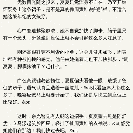
无数目光随之投来，夏夏只觉浑身不自在，乃至开始
怀疑身上这条裙子，是不是真的像周寅坤说的那样，不适合
她这般年纪的女孩穿。
心中窘迫越聚越浓，她不自觉加快了脚步。脑子里只
有一个念头，赶紧坐到座位上就不会引起这么多人注意了。
刚还高跟鞋穿不利索的小兔，这会儿健步如飞，周寅
坤都有种被拖拽的感觉。他任由她拖着走也不加快脚步，“周
夏夏，脚底抹油了？赶什么。”
白色高跟鞋蓦然顿住，夏夏偏头看他一眼，放缓了急
促的步子，语气认真且透着一丝尴尬：&ot;我看坐席人都这么
多了，晚宴应该马上就要开始了，我们还是尽快去到座位上
比较好。&ot;
这时，余光瞥见有人朝这边招手，夏夏望去见是陈舒
雯，立马漾起笑脸回应，轻扯了扯周寅坤的衣袖说：&ot;舒雯
姐他们在那边！我们快过去吧。&ot;