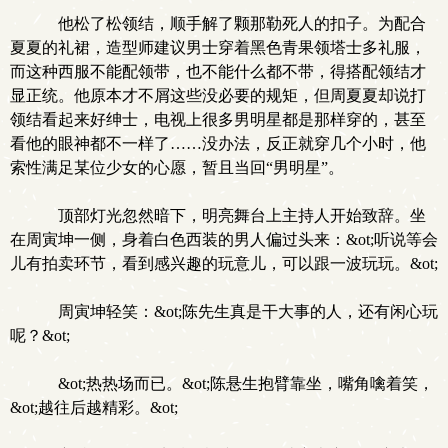
他松了松领结，顺手解了颗那勒死人的扣子。为配合
夏夏的礼裙，造型师建议男士穿着黑色青果领塔士多礼服，
而这种西服不能配领带，也不能什么都不带，得搭配领结才
显正统。他原本才不屑这些没必要的规矩，但周夏夏却说打
领结看起来好绅士，电视上很多男明星都是那样穿的，甚至
看他的眼神都不一样了……没办法，反正就穿几个小时，他
索性满足某位少女的心愿，暂且当回“男明星”。
顶部灯光忽然暗下，明亮舞台上主持人开始致辞。坐
在周寅坤一侧，身着白色西装的男人偏过头来：&ot;听说等会
儿有拍卖环节，看到感兴趣的玩意儿，可以跟一波玩玩。&ot;
周寅坤轻笑：&ot;陈先生真是干大事的人，还有闲心玩
呢？&ot;
&ot;热热场而已。&ot;陈悬生抱臂靠坐，嘴角噙着笑，
&ot;越往后越精彩。&ot;