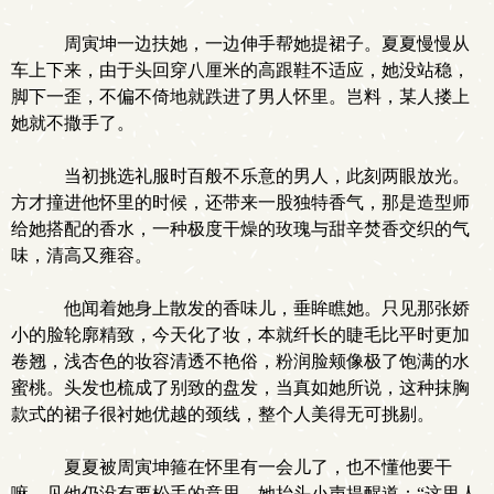
周寅坤一边扶她，一边伸手帮她提裙子。夏夏慢慢从
车上下来，由于头回穿八厘米的高跟鞋不适应，她没站稳，
脚下一歪，不偏不倚地就跌进了男人怀里。岂料，某人搂上
她就不撒手了。
当初挑选礼服时百般不乐意的男人，此刻两眼放光。
方才撞进他怀里的时候，还带来一股独特香气，那是造型师
给她搭配的香水，一种极度干燥的玫瑰与甜辛焚香交织的气
味，清高又雍容。
他闻着她身上散发的香味儿，垂眸瞧她。只见那张娇
小的脸轮廓精致，今天化了妆，本就纤长的睫毛比平时更加
卷翘，浅杏色的妆容清透不艳俗，粉润脸颊像极了饱满的水
蜜桃。头发也梳成了别致的盘发，当真如她所说，这种抹胸
款式的裙子很衬她优越的颈线，整个人美得无可挑剔。
夏夏被周寅坤箍在怀里有一会儿了，也不懂他要干
嘛。见他仍没有要松手的意思，她抬头小声提醒道：“这里人