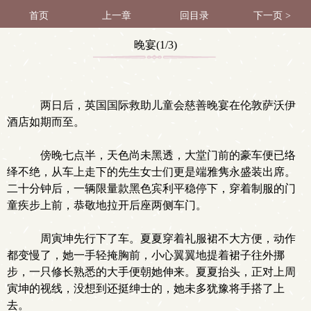
首页
上一章
回目录
下一页 >
晚宴(1/3)
两日后，英国国际救助儿童会慈善晚宴在伦敦萨沃伊
酒店如期而至。
傍晚七点半，天色尚未黑透，大堂门前的豪车便已络
绎不绝，从车上走下的先生女士们更是端雅隽永盛装出席。
二十分钟后，一辆限量款黑色宾利平稳停下，穿着制服的门
童疾步上前，恭敬地拉开后座两侧车门。
周寅坤先行下了车。夏夏穿着礼服裙不大方便，动作
都变慢了，她一手轻掩胸前，小心翼翼地提着裙子往外挪
步，一只修长熟悉的大手便朝她伸来。夏夏抬头，正对上周
寅坤的视线，没想到还挺绅士的，她未多犹豫将手搭了上
去。