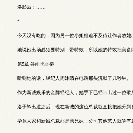
洛影后：……
*
今天没有吃的，因为另一位小姐姐迫不及待让作者放她
她说她出场必须要特别，带特效，所以她的特效把美食闪
第5章 谷雨吃香椿
听到她的话，经纪人周沐晴在电话那头沉默了几秒钟。
作为新诚娱乐的金牌经纪人，她手下已经带出过一位歌
洛子衿出道之后，现在新诚的这位总裁就直接把她分到
毕竟人家和新诚总裁那是亲兄妹，公司其他艺人就算有