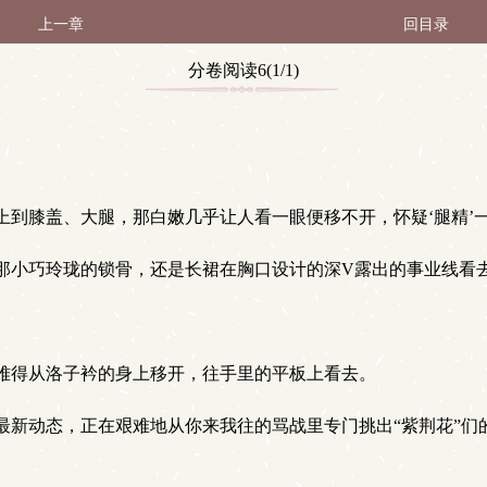
上一章
回目录
分卷阅读6(1/1)
到膝盖、大腿，那白嫩几乎让人看一眼便移不开，怀疑‘腿精’
小巧玲珑的锁骨，还是长裙在胸口设计的深V露出的事业线看
难得从洛子衿的身上移开，往手里的平板上看去。
新动态，正在艰难地从你来我往的骂战里专门挑出“紫荆花”们