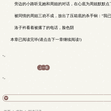
旁边的小路听见她和周姐的对话，在心底为周姐默默点
被同情的周姐三劝不成，放出了压箱底的杀手锏：“我已
洛子衿看着被撂了的电话，脸色阴
本章已阅读完毕(请点击下一章继续阅读!)
">
上一章
">