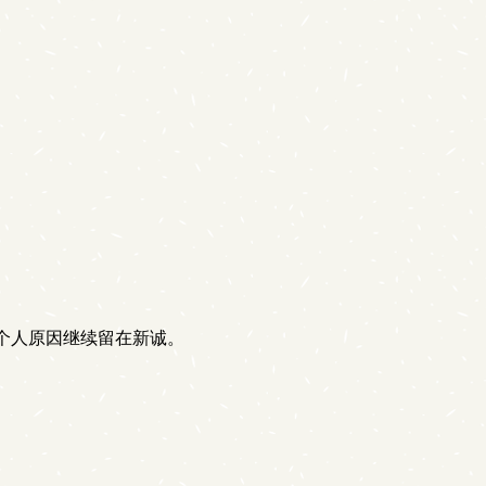
个人原因继续留在新诚。