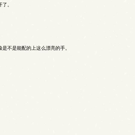
开了。
脸是不是能配的上这么漂亮的手。