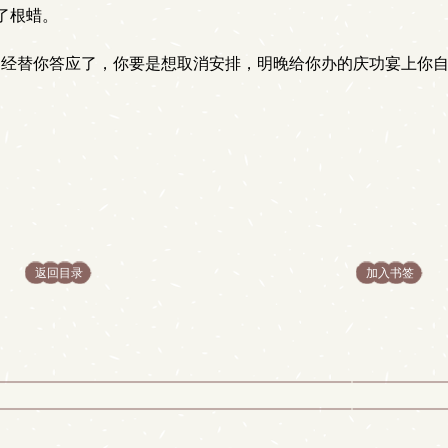
了根蜡。
经替你答应了，你要是想取消安排，明晚给你办的庆功宴上你自
返回目录
加入书签