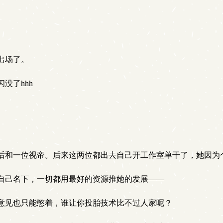
出场了。
没了hhh
后和一位视帝。后来这两位都出去自己开工作室单干了，她因为
自己名下，一切都用最好的资源推她的发展——
意见也只能憋着，谁让你投胎技术比不过人家呢？