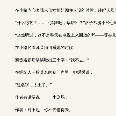
在小路内心哀嚎求仙女姐姐绷住人设的时候，经纪人及
“什么综艺？……《挥舞吧，锅铲》？”洛子衿漫不经心
“当然听过，这不是整天在电视上来回放的吗——等会儿
在小路竖着耳朵悄悄看她的时候。
新晋洛影后淡淡吐出三个字：“我不去。”
在经纪人一脸莫名的疑问声里，她缓缓道：
“这名字，太土了。”
作者有话要说： 小剧场：
作者：对不起，你不去也得去。