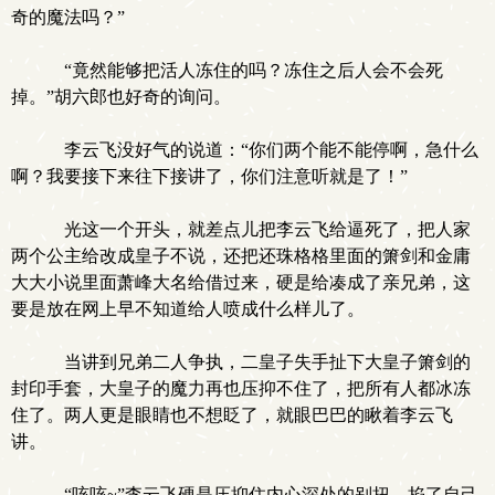
奇的魔法吗？”
“竟然能够把活人冻住的吗？冻住之后人会不会死
掉。”胡六郎也好奇的询问。
李云飞没好气的说道：“你们两个能不能停啊，急什么
啊？我要接下来往下接讲了，你们注意听就是了！”
光这一个开头，就差点儿把李云飞给逼死了，把人家
两个公主给改成皇子不说，还把还珠格格里面的箫剑和金庸
大大小说里面萧峰大名给借过来，硬是给凑成了亲兄弟，这
要是放在网上早不知道给人喷成什么样儿了。
当讲到兄弟二人争执，二皇子失手扯下大皇子箫剑的
封印手套，大皇子的魔力再也压抑不住了，把所有人都冰冻
住了。两人更是眼睛也不想眨了，就眼巴巴的瞅着李云飞
讲。
“咳咳~”李云飞硬是压抑住内心深处的别扭，掐了自己